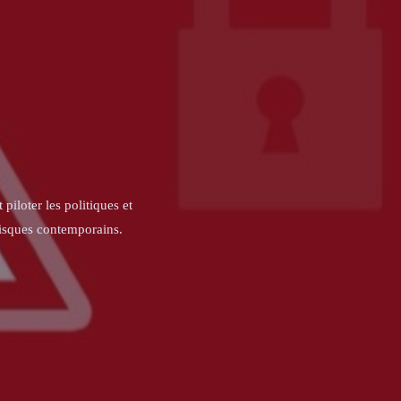
piloter les politiques et
risques contemporains.