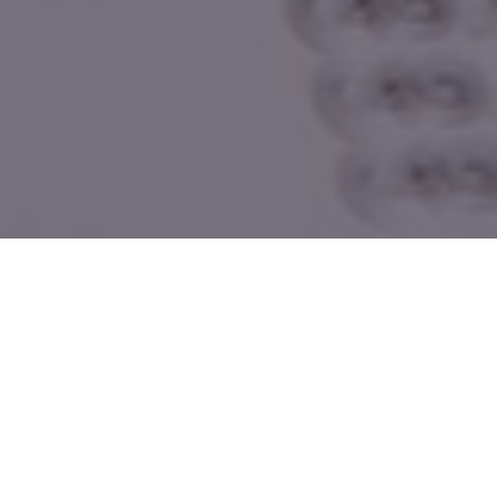
NIVEAU
BTS
DURÉE
2 ans