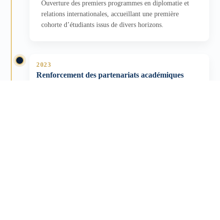
Ouverture des premiers programmes en diplomatie et
relations internationales, accueillant une première
cohorte d’étudiants issus de divers horizons.
2023
Renforcement des partenariats académiques
Signature de conventions de coopération avec des
universités et instituts spécialisés, et organisation de
conférences avec des praticiens de haut niveau.
2024
Déploiement des outils numériques
Mise en place de plateformes pédagogiques et d’une
bibliothèque numérique au service des étudiants,
enseignants et partenaires diplomatiques.