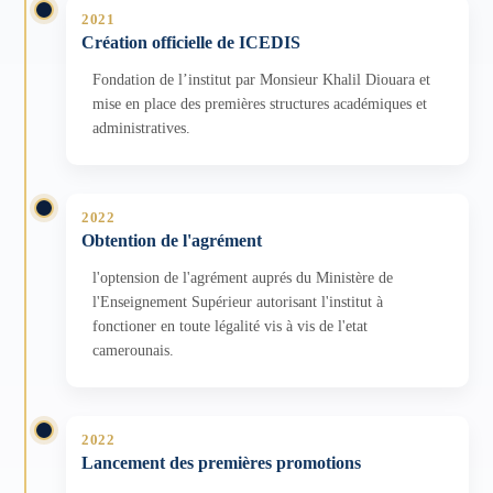
Frise
2021
chronologique
Création officielle de ICEDIS
présentant
Fondation de l’institut par Monsieur Khalil Diouara et
les
mise en place des premières structures académiques et
principales
administratives.
étapes
de
développement
2022
de
Obtention de l'agrément
l’ICEDIS
depuis
l'optension de l'agrément auprés du Ministère de
2021.
l'Enseignement Supérieur autorisant l'institut à
fonctioner en toute légalité vis à vis de l'etat
camerounais.
2022
Lancement des premières promotions